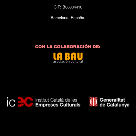
CIF: B66804410
Barcelona, España.