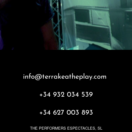
info@terrakeatheplay.com
+34 932 034 539
+34 627 003 893
THE PERFORMERS ESPECTACLES, SL