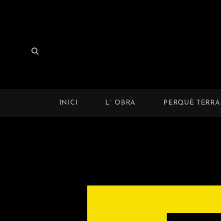
TERRAKEA THE PLAY
Search
Search
A Land Of Self Awareness
for:
INICI
L` OBRA
PERQUÈ TERRA